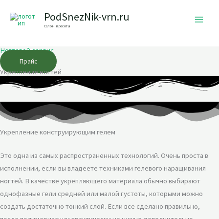
Перейти
PodSnezNik-vrn.ru
к
Салон красоты
содержимому
Ногтевой сервис
Прайс
Укрепление ногтей
Укрепление конструирующим гелем
Это одна из самых распространенных технологий. Очень проста в
исполнении, если вы владеете техниками гелевого наращивания
ногтей. В качестве укрепляющего материала обычно выбирают
однофазные гели средней или малой густоты, которыми можно
создать достаточно тонкий слой. Если все сделано правильно,
после полимеризации практически не нужно дополнительно