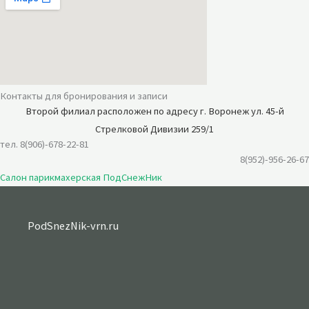
Контакты для бронирования и записи
Второй филиал расположен по
адресу г. Воронеж ул. 45-й
Стрелковой Дивизии 259/1
тел. 8(906)-678-22-81
8(952)-956-26-67
Салон парикмахерская ПодСнежНик
PodSnezNik-vrn.ru