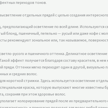
ффектных переходов тонов.
высветление отдельных прядей с целью создания интересного
, предполагающий осветление по всей длине. Используются 
й блонд, пшеничный, пепельно — русый или даже кофе с мол
исты рекомендуют зональное или, так называемое, поверхно
 светло-русого и пшеничного оттенка. Деликатное осветлени
акой эффект получается благодаря составу красителя, в нем
 пряди. Оттенки мягко переходят один в другой, визуально 
ных и средних волос.
для короткой стрижки. Здесь используется осветление отдельн
пециальная краска, которую выпускают многие известнеы брен
а, сохраняя при этом здоровье волос.
дполагает колорирование прядей после их предварительного 
травагантность и прекрасно подходит для волос любой длины