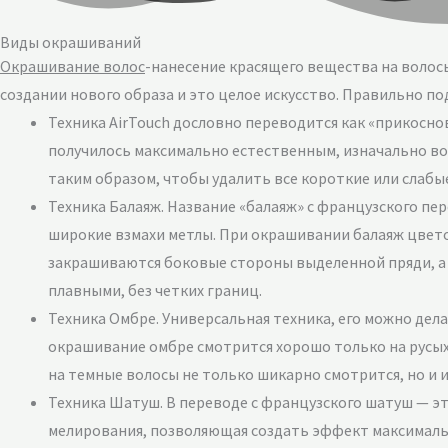
Виды окрашиваний
Окрашивание волос
-нанесение красящего вещества на волос
создании нового образа и это целое искусство. Правильно п
Техника АirTouch дословно переводится как «прикосн
получилось максимально естественным, изначально во
таким образом, чтобы удалить все короткие или слабы
Техника Балаяж. Название «балаяж» с французского пе
широкие взмахи метлы. При окрашивании балаяж цветом
закрашиваются боковые стороны выделенной пряди, а з
плавными, без четких границ.
Техника Омбре. Универсальная техника, его можно дела
окрашивание омбре смотрится хорошо только на русых 
на темные волосы не только шикарно смотрится, но и 
Техника Шатуш. В переводе с французского шатуш — это
мелирования, позволяющая создать эффект максималь