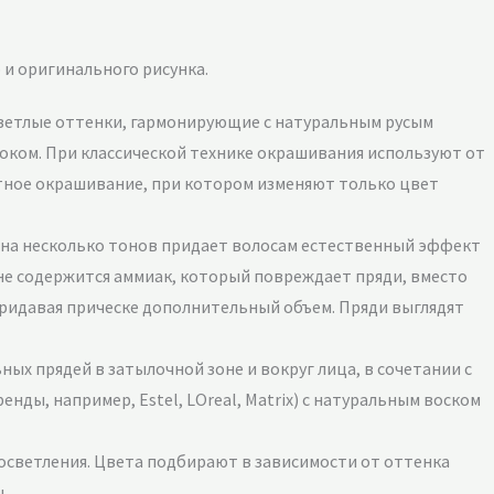
 и оригинального рисунка.
светлые оттенки, гармонирующие с натуральным русым
оком. При классической технике окрашивания используют от
стное окрашивание, при котором изменяют только цвет
е на несколько тонов придает волосам естественный эффект
 не содержится аммиак, который повреждает пряди, вместо
придавая прическе дополнительный объем. Пряди выглядят
ых прядей в затылочной зоне и вокруг лица, в сочетании с
ды, например, Estel, LOreal, Matrix) с натуральным воском
осветления. Цвета подбирают в зависимости от оттенка
.