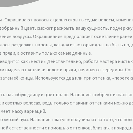
ы . Окрашивают волосы с целью скрыть седые волосы, измени
одобранный цвет, сможет раскрыть вашу сущность, подчеркнут
овение воздуха». Окрашивание предполагает осветление ране
лосы разделяют на зоны, каждая из которых должна быть под
е пряди, а оставить только самые длинные.
реводится как «мести». Действительно, работа мастера кисть
 выделяют кончики волос и пряди, начиная от середины. Сост
атем её концы. Используются два или три оттенка, «перетек
ть на любую длину и цвет волос. Название «омбре» с испанско
и светлых волосах, ведь только с такими оттенками можно д
имеет массу вариаций.
 «козий пух». Название «шатуш» получила из-за того, что во
ной естественности с помощью оттенков, близких к природ