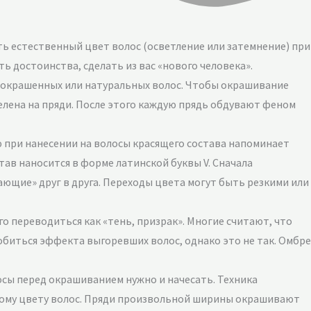
ть естественный цвет волос (осветление или затемнение) при
ь достоинства, сделать из вас «нового человека».
е окрашенных или натуральных волос. Чтобы окрашивание
елена на пряди. После этого каждую прядь обдувают феном
ю при нанесении на волосы красящего состава напоминает
ав наносится в форме латинской буквы V. Сначала
ающие» друг в друга. Переходы цвета могут быть резкими или
го переводиться как «тень, призрак». Многие считают, что
обиться эффекта выгоревших волос, однако это не так. Омбре
лосы перед окрашиванием нужно и начесать. Техника
ному цвету волос. Пряди произвольной ширины окрашивают