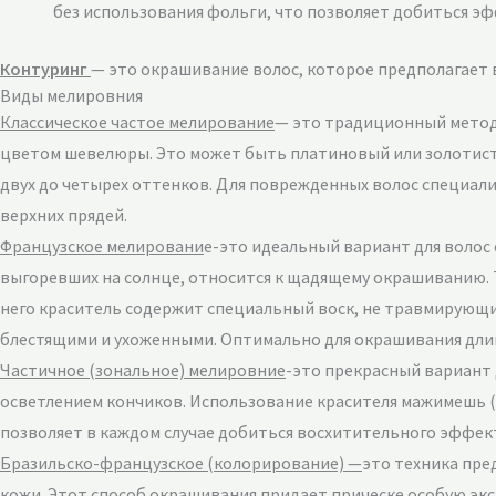
без использования фольги, что позволяет добиться э
Контуринг
— это окрашивание волос, которое предполагает 
Виды мелировния
Классическое частое мелирование
— это традиционный метод
цветом шевелюры. Это может быть платиновый или золотисты
двух до четырех оттенков. Для поврежденных волос специал
верхних прядей.
Французское мелировани
е-это идеальный вариант для волос
выгоревших на солнце, относится к щадящему окрашиванию. Т
него краситель содержит специальный воск, не травмирующий
блестящими и ухоженными. Оптимально для окрашивания длин
Частичное (зональное) мелировние
-это прекрасный вариант 
осветлением кончиков. Использование красителя мажимешь (с
позволяет в каждом случае добиться восхитительного эффект
Бразильско-французское (колорирование) —
это техника пре
кожи. Этот способ окрашивания придает прическе особую экс