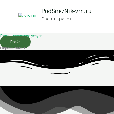
Перейти
PodSnezNik-vrn.ru
к
содержимому
Салон красоты
Парикмахерские услуги
Прайс
Окрашивания