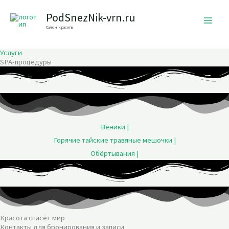
Перейти
PodSnezNik-vrn.ru
к
Салон красоты
содержимому
Услуги
SPA-процедуры
Веники |
Горячие тайские травяные мешочки |
Обёртывания |
Красота спасёт мир
Контакты для бронирования и записи